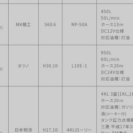
450L
50L/min
MK精工
S60.6
MP-50A
ホース13ｍ
7)
DC12V仕様
対応油種：灯油
950L
60L/min
タツノ
H30.10
L10E-1
ホース20m
8)
DC24V仕様
対応油種：灯油
4KL 3室(1KL,1
ホース20ｍ
対応油種：ガソリ
油
(メーター付)
タンク圧力点検期
三菱 平成17年
日本物流
H17.10
4KLローリー
Nox・PM適合
)