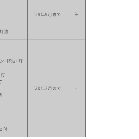
1
'29年9月まで
・灯油
ン・軽油・灯
年付
付
'30年2月まで
月
コ付