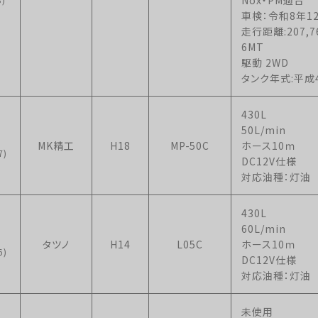
車検：令和8年1
走行距離:207,7
6MT
駆動 2WD
タンク年式:平成
430L
50L/min
MK精工
H18
MP-50C
ホース10ｍ
7)
DC12V仕様
対応油種：灯油
430L
60L/min
タツノ
H14
L05C
ホース10ｍ
6)
DC12V仕様
対応油種：灯油
未使用