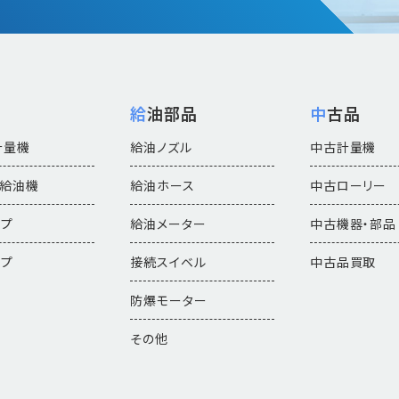
機
給油部品
中古品
計量機
給油ノズル
中古計量機
付給油機
給油ホース
中古ローリー
ンプ
給油メーター
中古機器・部品
ンプ
接続スイベル
中古品買取
防爆モーター
その他