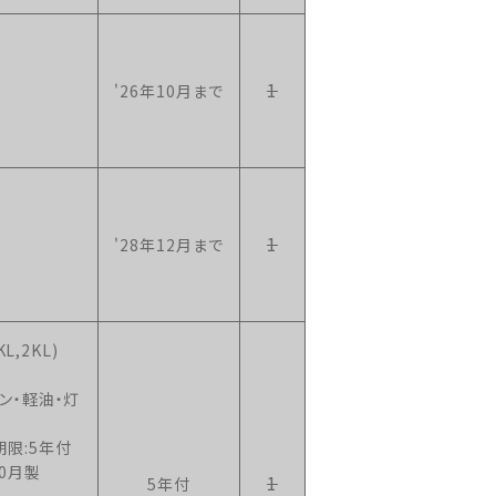
1
'26年10月まで
1
'28年12月まで
KL,2KL)
ン・軽油・灯
限:5年付
10月製
1
5年付