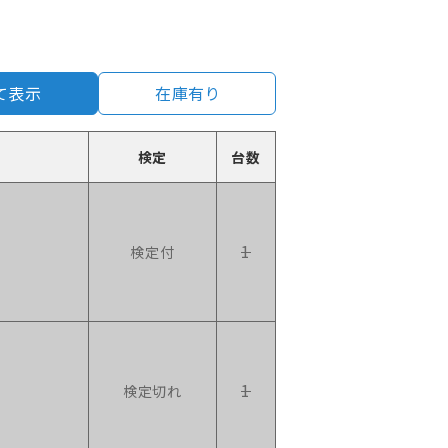
て表示
在庫有り
検定
台数
1
検定付
1
検定切れ