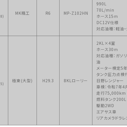
990L
70L/min
MK精工
R6
MP-Z102HN
ホース15ｍ
8)
DC12V仕様
対応油種：軽油
2KL×4室
ホース30ｍ
対応油種：ガソリ
油
メーター検定5
タンク圧力点検
極東(大型)
H29.3
8KLローリー
日野レンジャー
5)
車検：令和7年4
走行75,000km
燃料タンク200L
駆動2WD
エアサス車
リアカメラドラレ