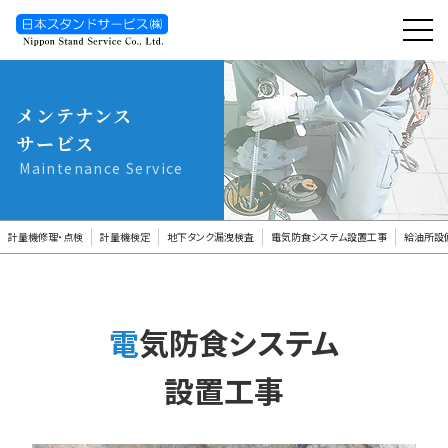
toggl
navig
メンテナンス
サービス
Maintenance Service
計量機修理・点検
計量機検定
地下タンク漏洩検査
電気防食システム設置工事
給油所設
電気防食システム
設置工事