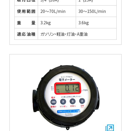
使用範囲
20～70L/min
30～150L/min
重量
3.2kg
3.6kg
適応油種
ガソリン・軽油・灯油・A重油