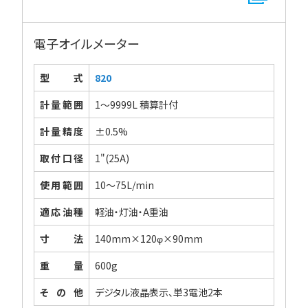
電子オイルメーター
型式
820
計量範囲
1～9999L 積算計付
計量精度
±0.5%
取付口径
1"(25A)
使用範囲
10～75L/min
適応油種
軽油・灯油・A重油
寸法
140mm×120φ×90mm
重量
600g
その他
デジタル液晶表示、単3電池2本