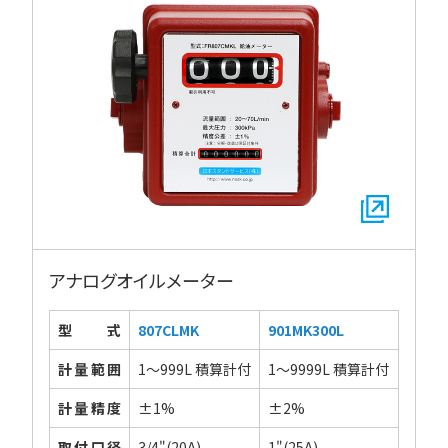
アナログオイルメーター
型式
807CLMK
901MK300L
計量範囲
1～999L 積算計付
1～9999L 積算計付
計量精度
±1%
±2%
取付口径
3/4"(20A)
1"(25A)