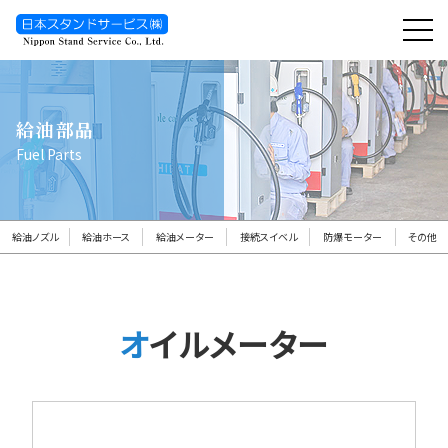
toggl
navig
給油部品
Fuel Parts
給油ノズル
給油ホース
給油メーター
接続スイベル
防爆モーター
その他
オイルメーター