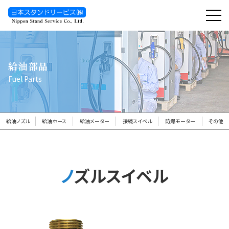
toggl
navig
給油部品
Fuel Parts
給油ノズル
給油ホース
給油メーター
接続スイベル
防爆モーター
その他
ノズルスイベル