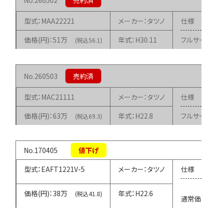
260502
MAA22221
タツノ
51万
H30.11
フルサービ
(税込56.1)
260503
MAC21111
タツノ
63万
H22.8
フルサービ
(税込69.3)
170405
EAFT1221V-5
タツノ
38万
H22.6
(税込41.8)
通常価格68