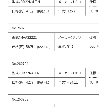
DB22NM-TN
トキコ
47万
H25.7
フルサービ
(税込51.7)
260705
MAA22221
タツノ
58万
R1.7
フルサービ
(税込63.8)
260704
DB22NA-TN
トキコ
42万
Ｈ24.11
フルサービ
(税込46.2)
260702