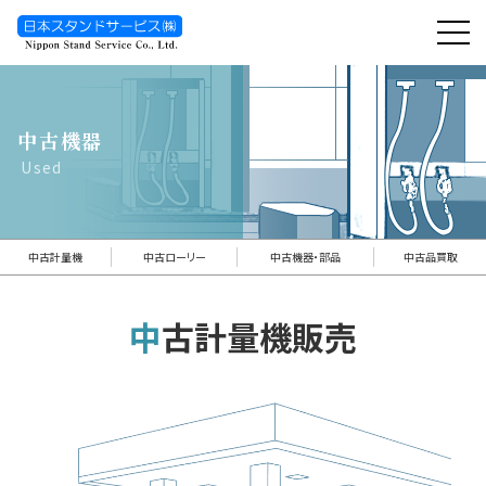
toggl
navig
中古機器
Used
中古計量機
中古ローリー
中古機器・部品
中古品買取
中古計量機販売