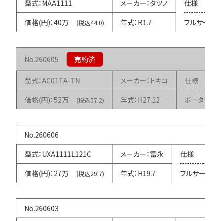
MAA1111
タツノ
40万
R1.7
フルサービ
(税込44.0)
260605
AC01TA-TN
トキコ
52万
H27.12
ポータブル
(税込57.2)
260606
UXA1111L121C
富永
27万
H19.7
フルサービス
(税込29.7)
260603