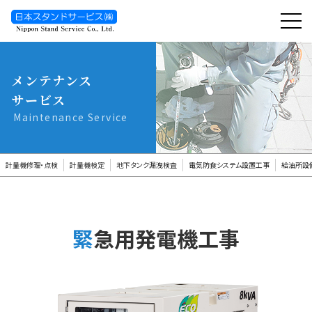
toggl
navig
メンテナンス
サービス
Maintenance Service
計量機修理・点検
計量機検定
地下タンク漏洩検査
電気防食システム設置工事
給油所設
緊急用発電機工事