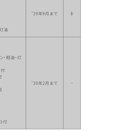
1
'29年9月まで
・灯油
ン・軽油・灯
年付
付
'30年2月まで
月
コ付