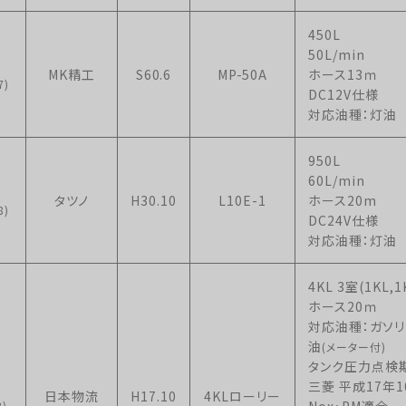
450L
50L/min
MK精工
S60.6
MP-50A
ホース13ｍ
7)
DC12V仕様
対応油種：灯油
950L
60L/min
タツノ
H30.10
L10E-1
ホース20m
8)
DC24V仕様
対応油種：灯油
4KL 3室(1KL,1
ホース20ｍ
対応油種：ガソリ
油
(メーター付)
タンク圧力点検期
三菱 平成17年
日本物流
H17.10
4KLローリー
Nox・PM適合
)