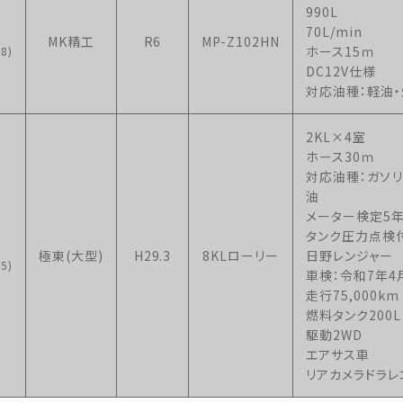
990L
70L/min
MK精工
R6
MP-Z102HN
ホース15ｍ
8)
DC12V仕様
対応油種：軽油
2KL×4室
ホース30ｍ
対応油種：ガソリ
油
メーター検定5
タンク圧力点検
極東(大型)
H29.3
8KLローリー
日野レンジャー
5)
車検：令和7年4
走行75,000km
燃料タンク200L
駆動2WD
エアサス車
リアカメラドラレ