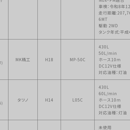
車検：令和8年1
走行距離:207,7
6MT
駆動 2WD
タンク年式:平成
430L
50L/min
MK精工
H18
MP-50C
ホース10ｍ
7)
DC12V仕様
対応油種：灯油
430L
60L/min
タツノ
H14
L05C
ホース10ｍ
6)
DC12V仕様
対応油種：灯油
未使用