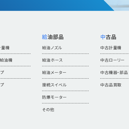
機
給油部品
中古品
計量機
給油ノズル
中古計量機
付給油機
給油ホース
中古ローリー
ンプ
給油メーター
中古機器・部品
ンプ
接続スイベル
中古品買取
防爆モーター
その他