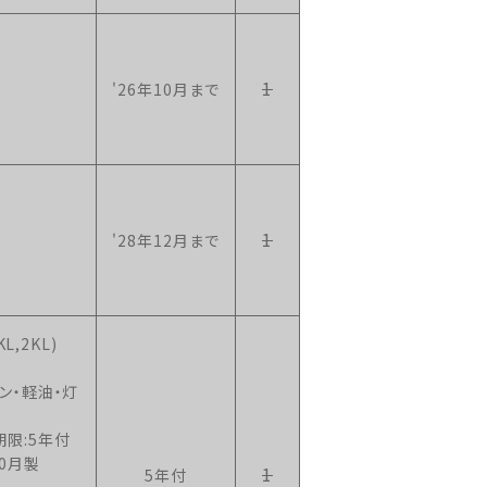
1
'26年10月まで
1
'28年12月まで
KL,2KL)
ン・軽油・灯
限:5年付
10月製
1
5年付