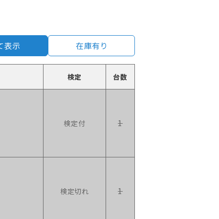
て表示
在庫有り
検定
台数
1
検定付
1
検定切れ